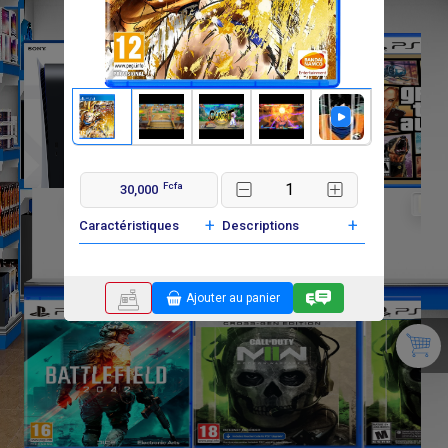
Fcfa
30,000
F
F
636 000
35 000
35 0
+
+
Caractéristiques
Descriptions
Ajouter au panier