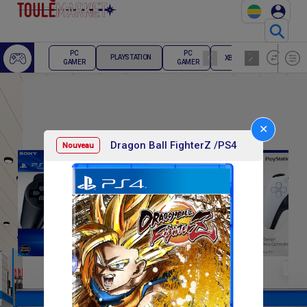
⚲
ECRAN
PC
PC
PLAYSTATION
XBOX
PC
GAMER
GAMER
GAMER
✕
Dragon Ball FighterZ /PS4
Nouveau
F
F
15 000
30 000
54 0