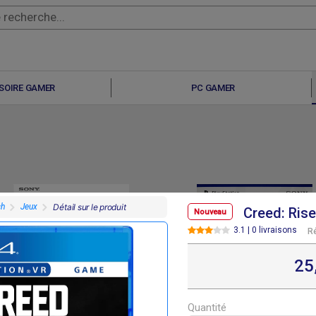
SOIRE GAMER
PC GAMER
ch
Jeux
Détail sur le produit
Creed: Rise
Nouveau
3.1 | 0 livraisons
R
25
F
F
30 000
54 000
Quantité