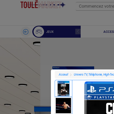
TABLETTE
ACCES
JEUX
Univers TV, Téléphonie, High-Te
Acceuil
F
15 000