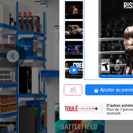
F
636 000
Ajouter au panie
D'autres achete
Plus de 7 perso
moment.