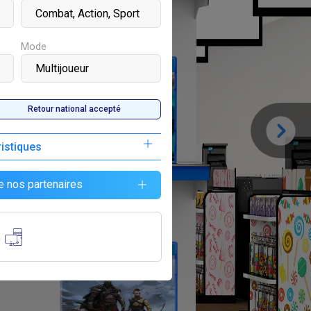
Mode
Expédition en 45 min
ristiques
F
50 000
e nos partenaires