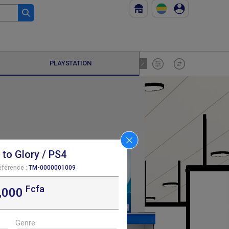
PLAYSTATION
PC GAME
 to Glory / PS4
éférence :
TM-0000001009
Fcfa
,000
F
264 000
Genre