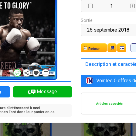
Sortie
Expédition
Description et caracté
F
F
35 000
35 000
Voir les
0
offres d
Message
r
Articles associés
urs s'intéressent à ceci.
nnes l'ont dans leur panier en ce