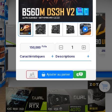
Fcfa
150,000
F
F
F
0
0
250 000
+
+
Caractéristiques
Descriptions
Ajouter au panier