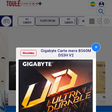
⚲
ECRAN
PC
PC
PLAYSTATION
XBOX
PC
GAMER
GAMER
GAMER
✕
Gigabyte Carte mere B560M
Nouveau
DS3H V2
F
F
F
100 000
75 000
70 000