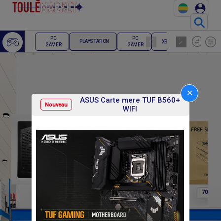
⚲
ECRAN
PC
PC
PLAYSTATION
XBOX
PC
GAMER
GAMER
GAMER
✕
ASUS Carte mere TUF B560+
Nouveau
WIFI
F
F
F
100 000
75 000
70 000