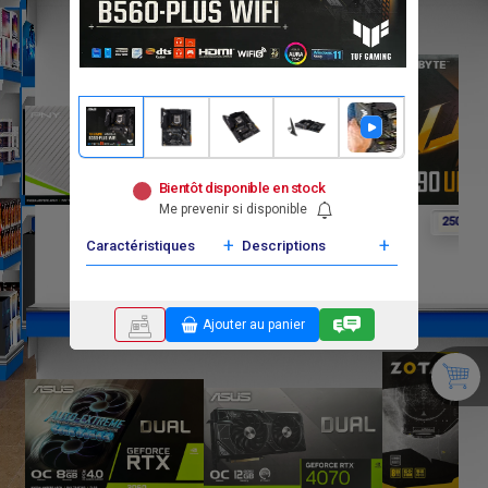
Bientôt disponible en stock
Me prevenir si disponible
F
F
F
0
0
250 000
+
+
Caractéristiques
Descriptions
Ajouter au panier