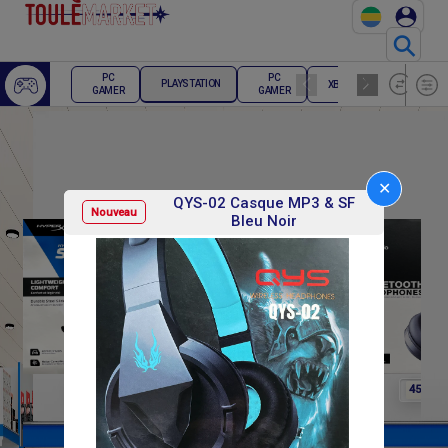
⚲
ECRAN
PC
PC
PLAYSTATION
XBOX
PC
GAMER
GAMER
GAMER
✕
QYS-02 Casque MP3 & SF
Nouveau
Bleu Noir
F
F
F
35 000
35 000
45 000