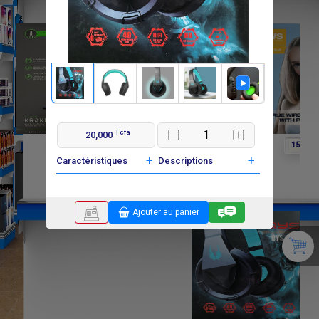
Fcfa
20,000
F
F
F
0
0
15 000
+
+
Caractéristiques
Descriptions
Ajouter au panier