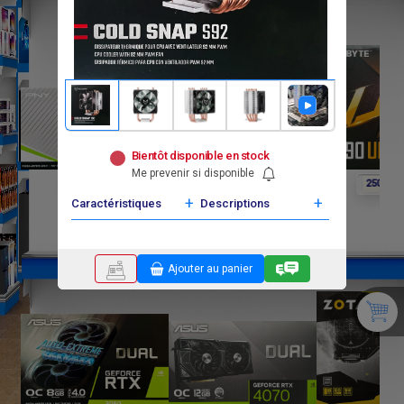
Bientôt disponible en stock
Me prevenir si disponible
F
F
F
0
0
250 000
+
+
Caractéristiques
Descriptions
Ajouter au panier