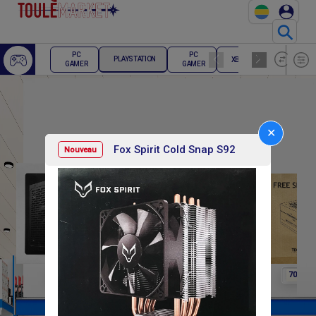
⚲
ECRAN
PC
PC
PLAYSTATION
XBOX
PC
GAMER
GAMER
GAMER
✕
Fox Spirit Cold Snap S92
Nouveau
F
F
F
100 000
75 000
70 000