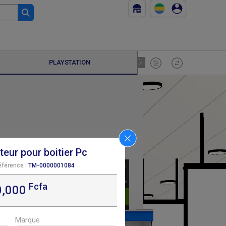
PLAYSTATION
PC GAME
ateur pour boitier Pc
éférence :
TM-0000001084
Fcfa
0,000
F
0
Marque