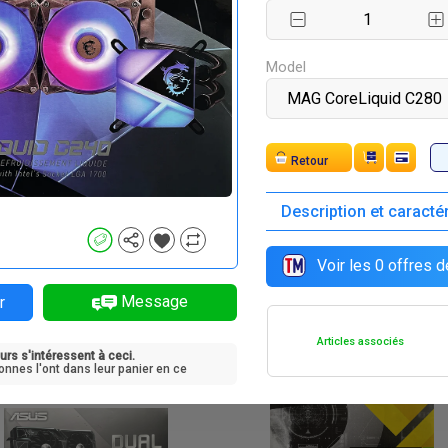
Model
Retour
Description et caracté
F
F
0
250 000
Voir les
0
offres d
Message
r
Articles associés
urs s'intéressent à ceci.
onnes l'ont dans leur panier en ce