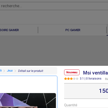
SOIRE GAMER
PC GAMER
ch
Jeux
Détail sur le produit
Msi ventill
Nouveau
3.1 | 0 livraisons
R
15
F
F
75 000
70 000
Quantité