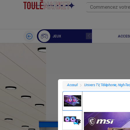
TABLETTE
ACCES
JEUX
Univers TV, Téléphonie, High-Te
Acceuil
F
100 000