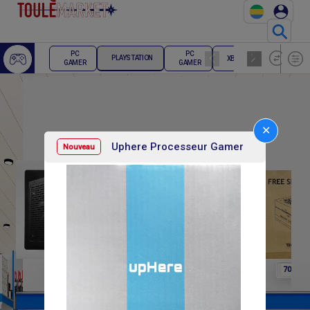
⚲
ECRAN
PC
PC
PLAYSTATION
XBOX
PC
GAMER
GAMER
GAMER
✕
Uphere Processeur Gamer
Nouveau
F
F
F
100 000
75 000
70 000