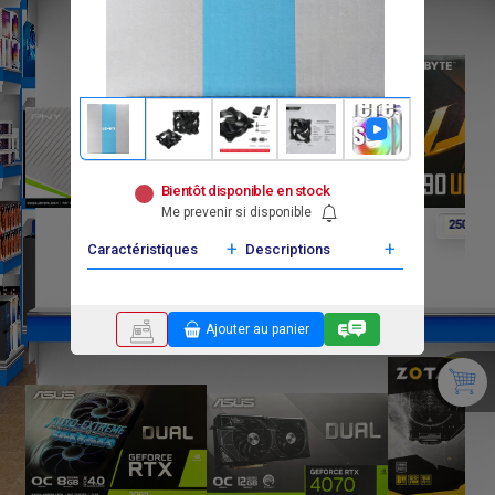
Bientôt disponible en stock
Me prevenir si disponible
F
F
F
0
0
250 000
+
+
Caractéristiques
Descriptions
Ajouter au panier