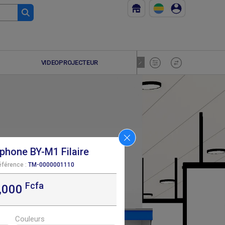
VIDEOPROJECTEUR
HOME CIN
phone BY-M1 Filaire
éférence :
TM-0000001110
Fcfa
,000
F
20 000
Couleurs