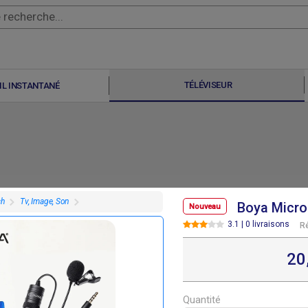
TÉLÉVISEUR
IL INSTANTANÉ
ch
Tv, Image, Son
Boya Micro
Nouveau
3.1 | 0 livraisons
R
20
F
F
110 000
130 000
Quantité