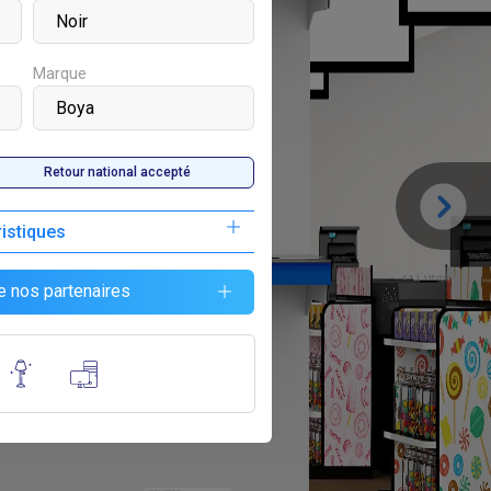
Marque
Retour national accepté
ristiques
F
80 000
e nos partenaires