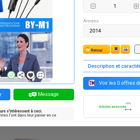
Années
Retour
Description et caracté
F
F
30 000
110 000
Voir les
0
offres d
Message
r
Articles associés
urs s'intéressent à ceci.
nnes l'ont dans leur panier en ce