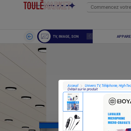
DRONE CAMERA
APPARE
TV, IMAGE, SON
Univers TV, Téléphonie, High-Te
Acceuil
Détail sur le produit
F
150 000