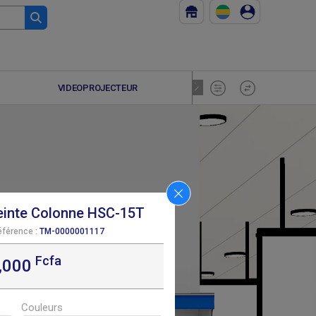
VIDEOPROJECTEUR
HOME CIN
einte Colonne HSC-15T
éférence :
TM-0000001117
Fcfa
,000
F
30 000
Couleurs