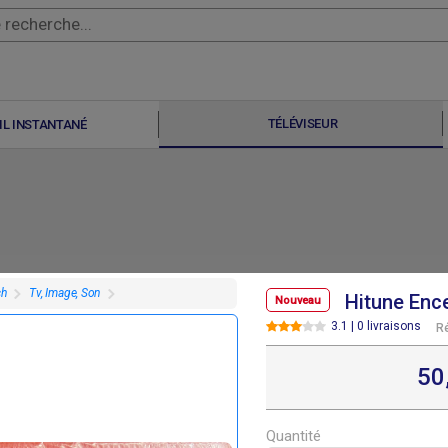
TÉLÉVISEUR
IL INSTANTANÉ
ch
Tv, Image, Son
Hitune Enc
Nouveau
3.1 | 0 livraisons
R
50
F
50 000
Quantité