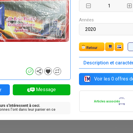
Années
Retour
Description et caracté
Voir les
0
offres d
Message
r
Articles associés
urs s'intéressent à ceci.
onnes l'ont dans leur panier en ce