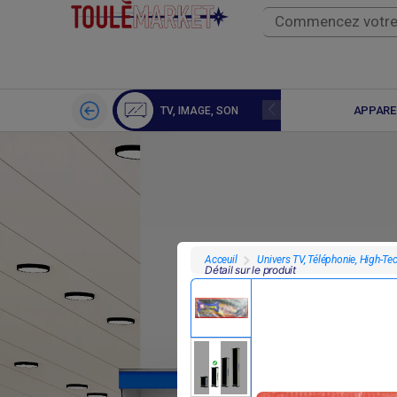
DRONE CAMERA
APPARE
TV, IMAGE, SON
Univers TV, Téléphonie, High-Te
Acceuil
Détail sur le produit
F
20 000