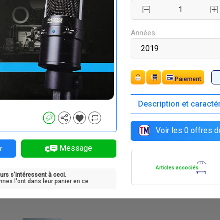
Années
Paiement
Description et caracté
F
F
30 000
110 000
Voir les
0
offres d
Message
r
Articles associés
urs s'intéressent à ceci.
nnes l'ont dans leur panier en ce