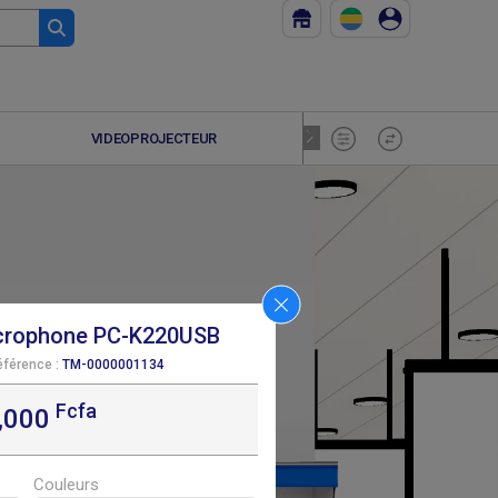
VIDEOPROJECTEUR
HOME CIN
icrophone PC-K220USB
éférence :
TM-0000001134
Fcfa
,000
F
20 000
Couleurs