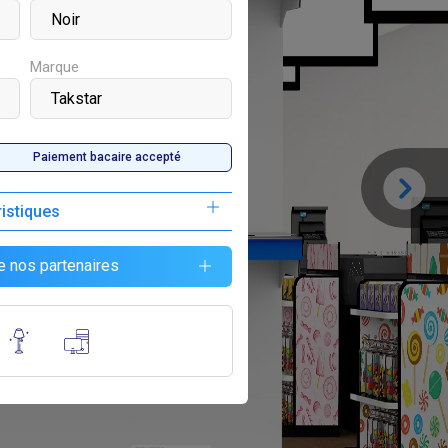
Marque
Paiement bacaire accepté
ristiques
F
80 000
e nos partenaires