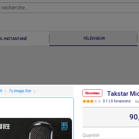
TÉLÉVISEUR
IL INSTANTANÉ
ch
Tv, Image, Son
Takstar M
Nouveau
3.1 | 0 livraisons
R
90
F
F
110 000
130 000
Quantité