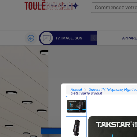
DRONE CAMERA
APPARE
TV, IMAGE, SON
Univers TV, Téléphonie, High-Te
Acceuil
Détail sur le produit
F
150 000