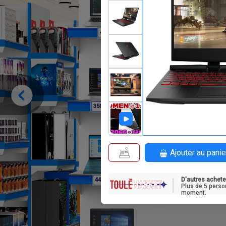
F
495 000
F
350 000
Ajouter au panie
D'autres achete
F
445 000
Plus de 5 perso
moment.