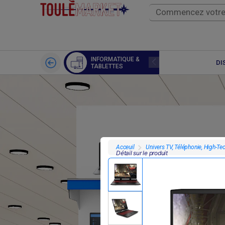
INFORMATIQUE &
IMPRIMANTE
DI
TABLETTES
Univers TV, Téléphonie, High-Te
Acceuil
Détail sur le produit
F
385 000