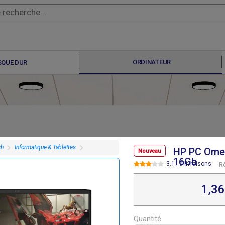
ORDINATEUR
SQUE DUR
ch
Informatique & Tablettes
HP PC Omen
Nouveau
16Gb
3.1 | 0 livraisons
R
F
F
410 000
495 000
1,3
Quantité