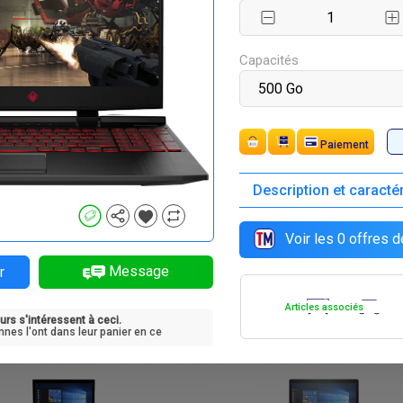
F
F
355 000
0
Capacités
Paiement
Description et caracté
F
F
625 000
130 000
Voir les
0
offres d
Message
r
Articles associés
urs s'intéressent à ceci.
F
F
445 000
445 000
nnes l'ont dans leur panier en ce