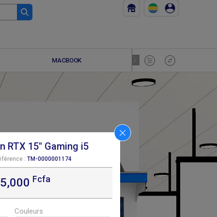
MACBOOK
RESEAU
 RTX 15" Gaming i5
éférence :
TM-0000001174
Fcfa
F
410 000
65,000
Couleurs