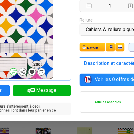
F
F
F
F
00
2 000
1 500
2 000
Reliure
Expédition
Description et caracté
F
F
F
F
1 500
500
1 000
700
Voir les
0
offres d
Message
r
Articles associés
urs s'intéressent à ceci.
F
F
F
F
00
1 500
500
200
onnes l'ont dans leur panier en ce