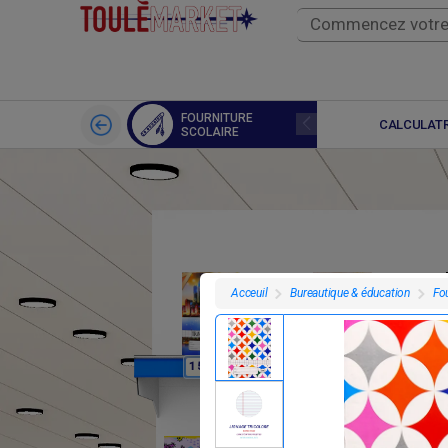
FOURNITURE
LIVRES
CALCULATR
SCOLAIRE
Bureautique & éducation
Fou
Acceuil
F
F
1 500
1 500