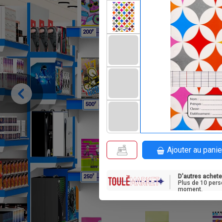
F
F
200
200
3 0
F
F
500
1 000
Ajouter au panie
D'autres achete
F
F
250
800
8
Plus de 10 pers
moment.