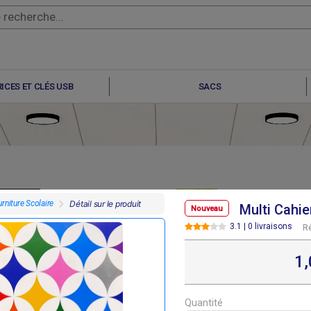
ICES ET CLÉS USB
SACS
rniture Scolaire
Détail sur le produit
Multi Cahie
Nouveau
3.1 | 0 livraisons
R
F
F
F
F
800
500
500
200
1
Quantité