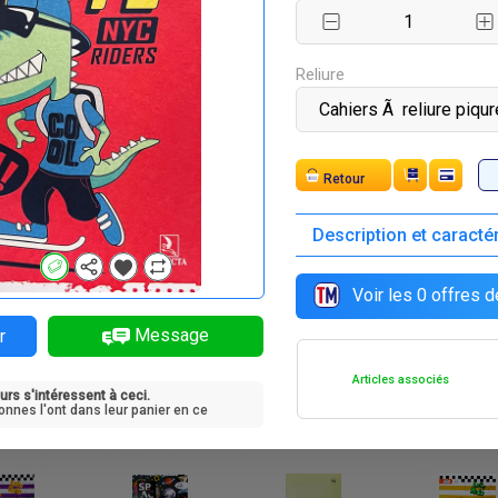
F
F
F
F
00
2 000
1 500
2 000
Reliure
Expédition
Description et caracté
F
F
F
F
1 500
500
1 000
700
Voir les
0
offres d
Message
r
Articles associés
urs s'intéressent à ceci.
F
F
F
F
00
1 500
500
200
onnes l'ont dans leur panier en ce