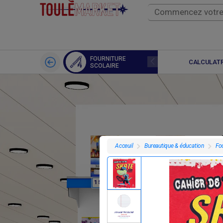
FOURNITURE
LIVRES
CALCULATR
SCOLAIRE
Bureautique & éducation
Fou
Acceuil
F
F
1 500
1 500