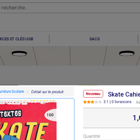
ICES ET CLÉS USB
SACS
rniture Scolaire
Détail sur le produit
Skate Cahi
Nouveau
3.1 | 0 livraisons
R
F
F
F
F
800
500
500
200
1
Quantité