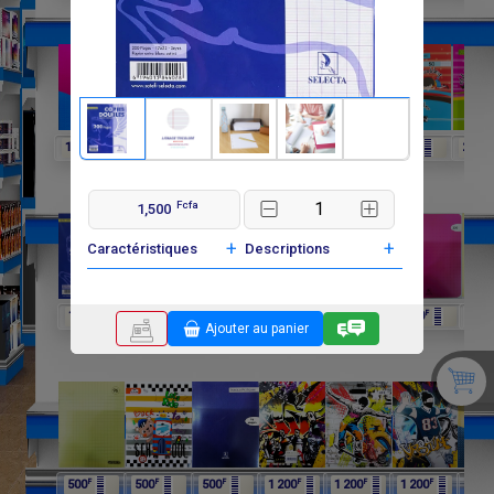
F
F
F
F
F
F
F
1 500
500
1 000
700
1 500
250
250
Fcfa
1,500
+
+
Caractéristiques
Descriptions
F
F
F
F
F
F
F
1 500
500
200
1 000
900
900
0
Ajouter au panier
F
F
F
F
F
F
500
500
500
1 200
1 200
1 200
2 00