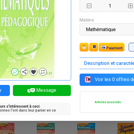
F
F
F
F
0 750
7 545
8 950
7 135
Matière
Paiement
Description et caracté
F
F
F
F
8 250
6 060
4 025
8 015
Voir les
0
offres d
Message
r
Articles associés
urs s'intéressent à ceci.
F
F
F
F
 900
9 750
9 750
11 650
onnes l'ont dans leur panier en ce