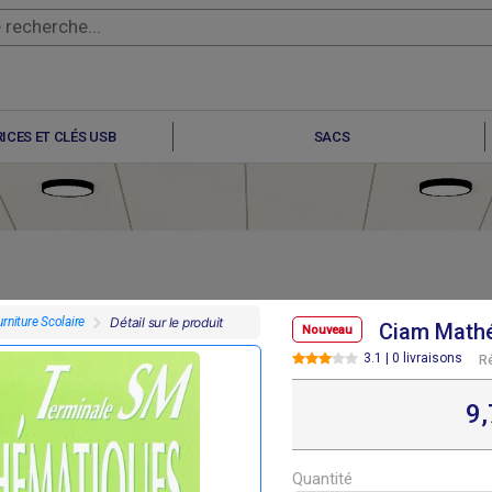
ICES ET CLÉS USB
SACS
rniture Scolaire
Détail sur le produit
Ciam Mathé
Nouveau
3.1 | 0 livraisons
R
F
F
F
F
7 695
6 640
9 100
6 330
9
Quantité