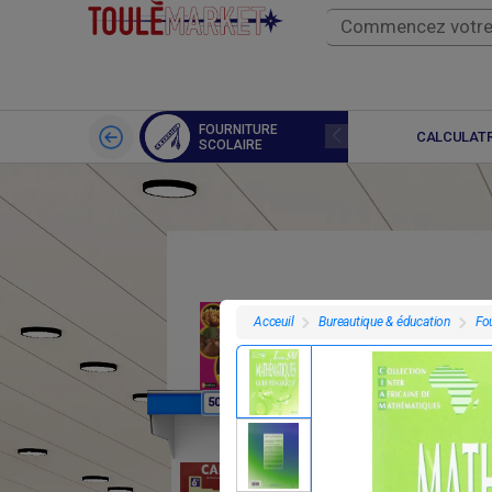
FOURNITURE
LIVRES
CALCULATR
SCOLAIRE
Bureautique & éducation
Fou
Acceuil
F
F
50
7 695