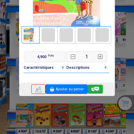
F
F
F
F
F
F
F
8 250
6 060
4 025
8 015
6 600
3 900
8 000
Fcfa
4,900
+
+
Caractéristiques
Descriptions
F
F
F
F
F
F
F
9 750
9 750
11 650
12 075
4 900
4 900
3 100
Ajouter au panier
F
F
F
F
F
F
F
4 900
10 675
8 500
8 850
8 100
4 300
5 000