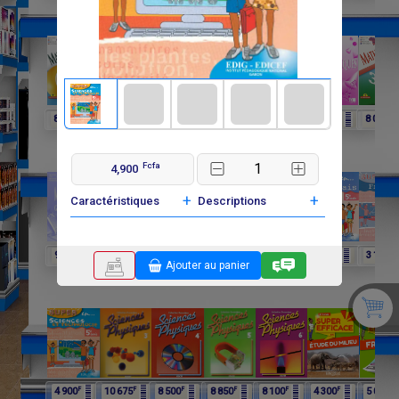
F
F
F
F
F
F
F
8 250
6 060
4 025
8 015
6 600
3 900
8 000
Fcfa
4,900
+
+
Caractéristiques
Descriptions
F
F
F
F
F
F
F
9 750
9 750
11 650
12 075
4 900
4 900
3 100
Ajouter au panier
F
F
F
F
F
F
F
4 900
10 675
8 500
8 850
8 100
4 300
5 000