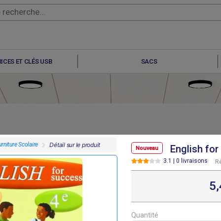
ICES ET CLÉS USB
SACS
rniture Scolaire
Détail sur le produit
English fo
Nouveau
3.1 | 0 livraisons
R
F
F
F
F
7 695
6 640
9 100
6 330
5
Quantité