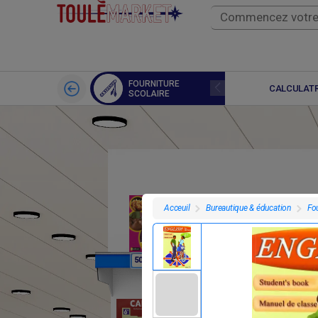
FOURNITURE
LIVRES
CALCULATR
SCOLAIRE
Bureautique & éducation
Fou
Acceuil
F
F
50
7 695