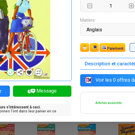
F
F
F
F
0 750
7 545
8 950
7 135
Matière
Paiement
Description et caracté
F
F
F
F
8 250
6 060
4 025
8 015
Voir les
0
offres d
Message
r
Articles associés
urs s'intéressent à ceci.
F
F
F
F
 900
9 750
9 750
11 650
onnes l'ont dans leur panier en ce