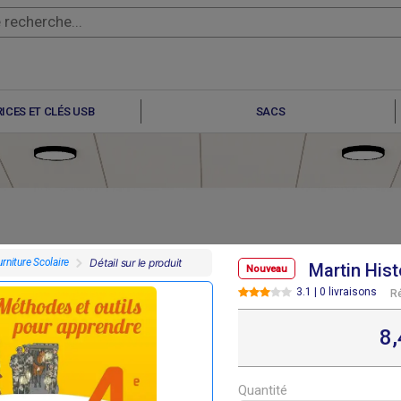
ICES ET CLÉS USB
SACS
rniture Scolaire
Détail sur le produit
Martin Hist
Nouveau
3.1 | 0 livraisons
R
F
F
F
F
7 695
6 640
9 100
6 330
8
Quantité