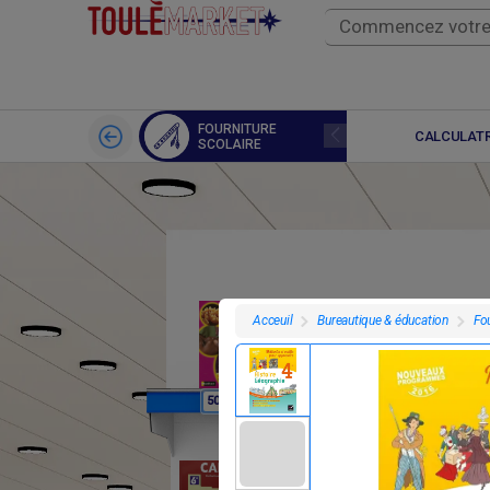
FOURNITURE
LIVRES
CALCULATR
SCOLAIRE
Bureautique & éducation
Fou
Acceuil
F
F
50
7 695