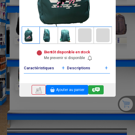
F
F
F
F
F
F
0
0
0
0
0
0
Bientôt disponible en stock
Me prevenir si disponible
+
+
Caractéristiques
Descriptions
F
F
F
0
0
0
Ajouter au panier