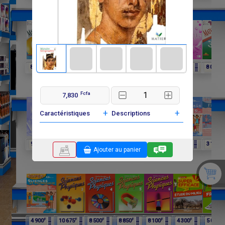
F
F
F
F
F
F
F
8 250
6 060
4 025
8 015
6 600
3 900
8 000
Fcfa
7,830
+
+
Caractéristiques
Descriptions
F
F
F
F
F
F
F
9 750
9 750
11 650
12 075
4 900
4 900
3 100
Ajouter au panier
F
F
F
F
F
F
F
4 900
10 675
8 500
8 850
8 100
4 300
5 000