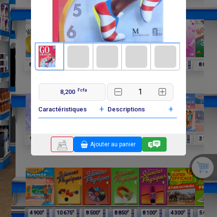
F
F
F
F
F
F
F
8 250
6 060
4 025
8 015
6 600
3 900
8 000
Fcfa
8,200
+
+
Caractéristiques
Descriptions
F
F
F
F
F
F
F
9 750
9 750
11 650
12 075
4 900
4 900
3 100
Ajouter au panier
F
F
F
F
F
F
F
4 900
10 675
8 500
8 850
8 100
4 300
5 000