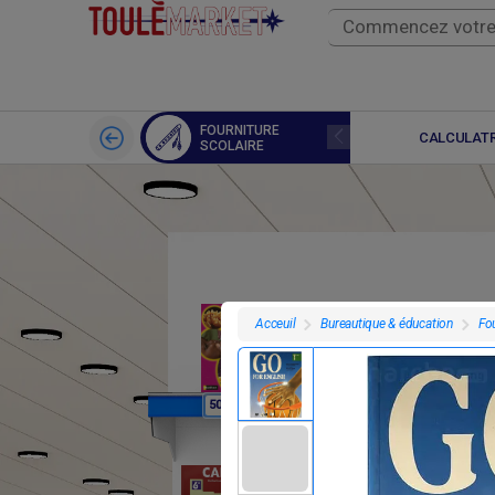
FOURNITURE
LIVRES
CALCULATR
SCOLAIRE
Bureautique & éducation
Fou
Acceuil
F
F
50
7 695