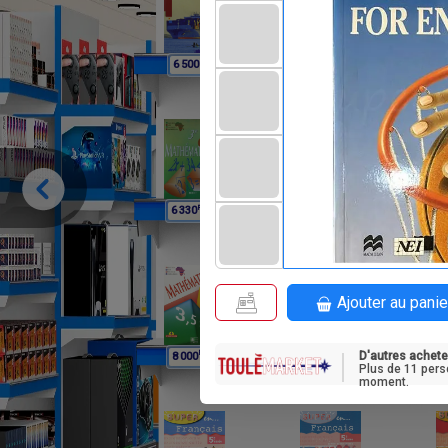
F
F
6 500
9 750
1
F
F
6 330
6 330
Ajouter au panie
D'autres achete
F
F
8 000
5 920
3
Plus de 11 pers
moment.