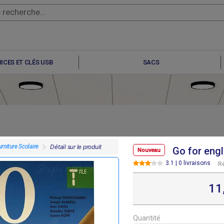
ICES ET CLÉS USB
SACS
rniture Scolaire
Détail sur le produit
Go for engl
Nouveau
3.1 | 0 livraisons
R
F
F
F
F
7 695
6 640
9 100
6 330
11
Quantité