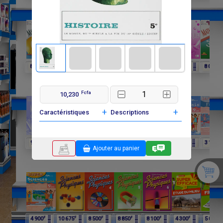
F
F
F
F
F
F
F
8 250
6 060
4 025
8 015
6 600
3 900
8 000
Fcfa
10,230
+
+
Caractéristiques
Descriptions
F
F
F
F
F
F
F
9 750
9 750
11 650
12 075
4 900
4 900
3 100
Ajouter au panier
F
F
F
F
F
F
F
4 900
10 675
8 500
8 850
8 100
4 300
5 000