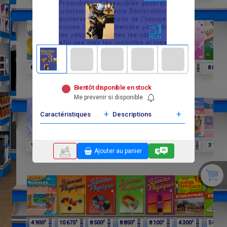
F
F
F
F
F
F
F
8 250
6 060
4 025
8 015
6 600
3 900
8 000
Bientôt disponible en stock
Me prevenir si disponible
+
+
Caractéristiques
Descriptions
F
F
F
F
F
F
F
9 750
9 750
11 650
12 075
4 900
4 900
3 100
Ajouter au panier
F
F
F
F
F
F
F
4 900
10 675
8 500
8 850
8 100
4 300
5 000