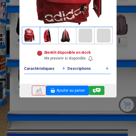
F
F
F
F
F
F
0
0
0
0
0
0
Bientôt disponible en stock
Me prevenir si disponible
+
+
Caractéristiques
Descriptions
F
F
F
0
0
0
Ajouter au panier