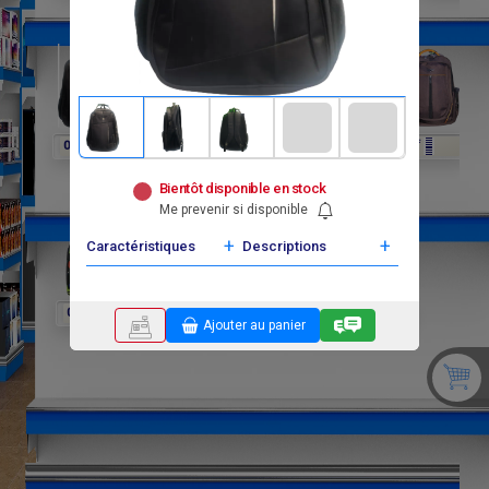
F
F
F
F
F
F
0
0
0
0
0
0
Bientôt disponible en stock
Me prevenir si disponible
+
+
Caractéristiques
Descriptions
F
F
F
0
0
0
Ajouter au panier