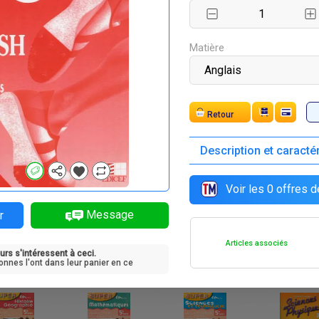
F
F
F
F
0 750
7 545
8 950
7 135
Matière
Expédition
Description et caracté
F
F
F
F
8 250
6 060
4 025
8 015
Voir les
0
offres d
Message
r
Articles associés
urs s'intéressent à ceci.
F
F
F
F
 900
9 750
9 750
11 650
onnes l'ont dans leur panier en ce