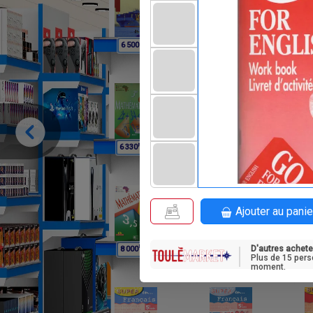
F
F
6 500
9 750
1
F
F
6 330
6 330
Ajouter au panie
D'autres achete
F
F
8 000
5 920
3
Plus de 15 pers
moment.