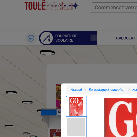
FOURNITURE
LIVRES
CALCULATR
SCOLAIRE
Bureautique & éducation
Fou
Acceuil
F
F
50
7 695