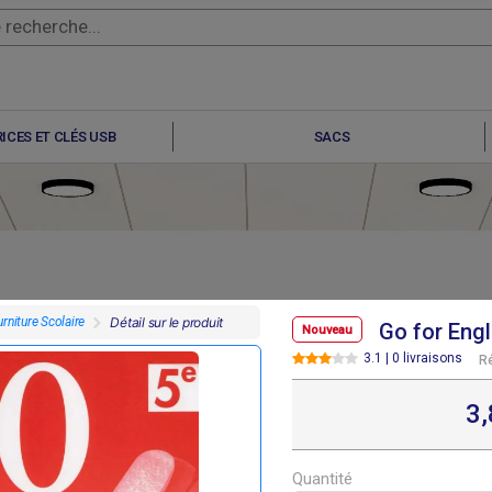
ICES ET CLÉS USB
SACS
rniture Scolaire
Détail sur le produit
Go for Engl
Nouveau
3.1 | 0 livraisons
R
F
F
F
F
7 695
6 640
9 100
6 330
3
Quantité