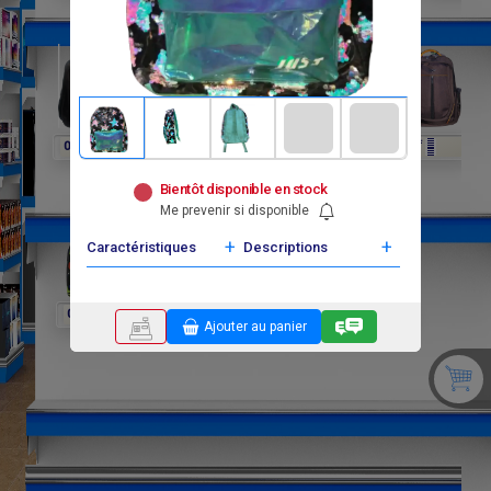
F
F
F
F
F
F
0
0
0
0
0
0
Bientôt disponible en stock
Me prevenir si disponible
+
+
Caractéristiques
Descriptions
F
F
F
0
0
0
Ajouter au panier