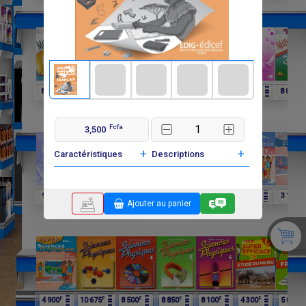
F
F
F
F
F
F
F
8 250
6 060
4 025
8 015
6 600
3 900
8 000
Fcfa
3,500
+
+
Caractéristiques
Descriptions
F
F
F
F
F
F
F
9 750
9 750
11 650
12 075
4 900
4 900
3 100
Ajouter au panier
F
F
F
F
F
F
F
4 900
10 675
8 500
8 850
8 100
4 300
5 000