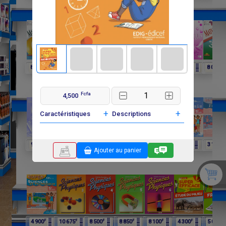
F
F
F
F
F
F
F
8 250
6 060
4 025
8 015
6 600
3 900
8 000
Fcfa
4,500
+
+
Caractéristiques
Descriptions
F
F
F
F
F
F
F
9 750
9 750
11 650
12 075
4 900
4 900
3 100
Ajouter au panier
F
F
F
F
F
F
F
4 900
10 675
8 500
8 850
8 100
4 300
5 000