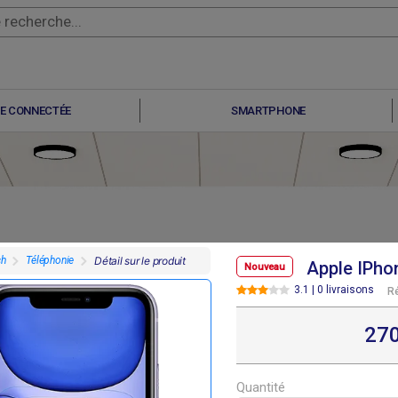
E CONNECTÉE
SMARTPHONE
ch
Téléphonie
Détail sur le produit
Apple IPho
Nouveau
3.1 | 0 livraisons
R
F
F
F
F
48 400
248 400
248 400
248 400
27
Quantité