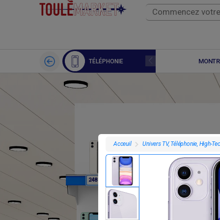
APPLE WATCH
MONTR
TÉLÉPHONIE
Univers TV, Téléphonie, High-Te
Acceuil
F
F
248 400
248 400
2