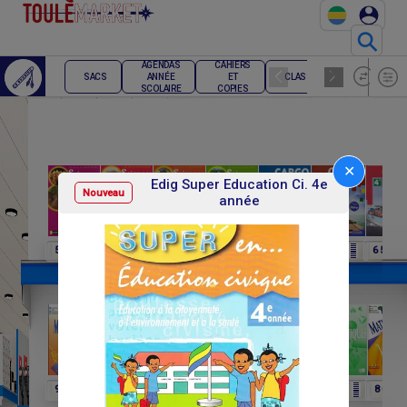
⚲
AGENDAS
CAHIERS
ECRITU
SACS
CLASSEMENT
ANNÉE
ET
CORRE
SCOLAIRE
COPIES
✕
Edig Super Education Ci. 4e
Nouveau
année
F
F
F
F
F
F
F
50
7 695
7 695
6 640
9 100
6 330
6 500
F
F
F
F
F
F
F
9 750
10 750
7 545
8 950
7 135
3 875
8 000