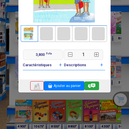
F
F
F
F
F
F
F
8 250
6 060
4 025
8 015
6 600
3 900
8 000
Fcfa
3,800
+
+
Caractéristiques
Descriptions
F
F
F
F
F
F
F
9 750
9 750
11 650
12 075
4 900
4 900
3 100
Ajouter au panier
F
F
F
F
F
F
F
4 900
10 675
8 500
8 850
8 100
4 300
5 000