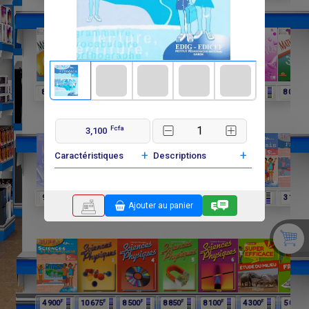
F
F
F
F
F
F
F
8 250
6 060
4 025
8 015
6 600
3 900
8 000
Fcfa
3,100
+
+
Caractéristiques
Descriptions
F
F
F
F
F
F
F
9 750
9 750
11 650
12 075
4 900
4 900
3 100
Ajouter au panier
F
F
F
F
F
F
F
4 900
10 675
8 500
8 850
8 100
4 300
5 000