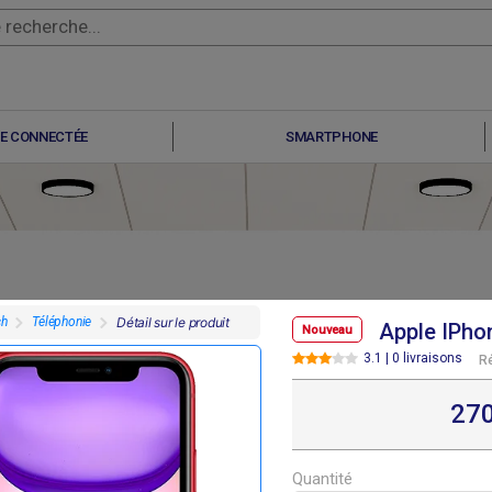
E CONNECTÉE
SMARTPHONE
ch
Téléphonie
Détail sur le produit
Apple IPho
Nouveau
3.1 | 0 livraisons
R
F
F
F
F
48 400
248 400
248 400
248 400
27
Quantité