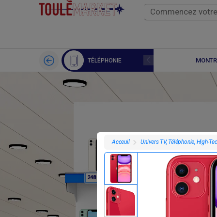
APPLE WATCH
MONTR
TÉLÉPHONIE
Univers TV, Téléphonie, High-Te
Acceuil
F
F
248 400
248 400
2