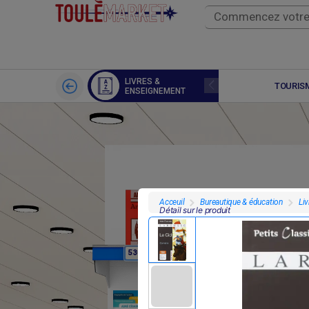
LIVRES &
SPORTS
TOURISM
ENSEIGNEMENT
Bureautique & éducation
Li
Acceuil
Détail sur le produit
F
F
5 300
5 300