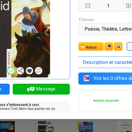
F
F
F
F
525
3 740
3 740
2 250
Thèmes
Expédition
Description et caracté
F
F
F
F
 300
3 300
4 700
6 060
Voir les
0
offres d
Message
r
Articles associés
urs s'intéressent à ceci.
F
F
F
F
705
5 550
5 550
3 300
onnes l'ont dans leur panier en ce