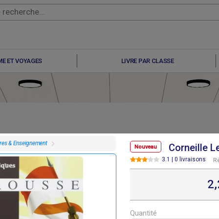
E ET VOYAGES
LIVRE PAR CLASSE
vres & Enseignement
Corneille L
Nouveau
3.1 | 0 livraisons
R
F
F
F
F
5 215
5 215
4 385
4 385
2
Quantité