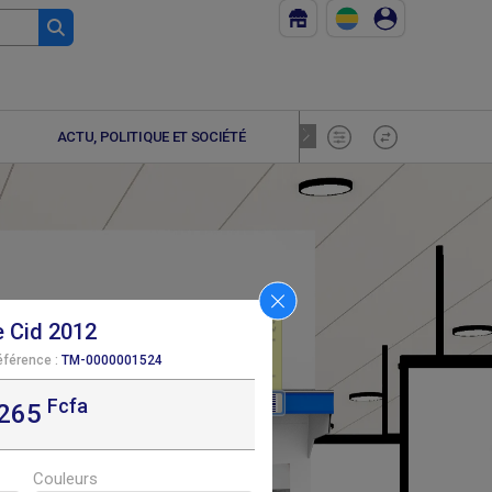
ACTU, POLITIQUE ET SOCIÉTÉ
ADOLESCE
e Cid 2012
éférence :
TM-0000001524
Fcfa
F
F
4 755
4 755
,265
Couleurs