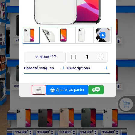
F
F
F
F
F
270 000
270 000
302 400
302 400
302 400
Fcfa
334,800
+
+
Caractéristiques
Descriptions
F
F
F
F
F
302 400
334 800
334 800
334 800
334 800
Ajouter au panier
F
F
F
F
F
334 800
334 800
334 800
334 800
356 400