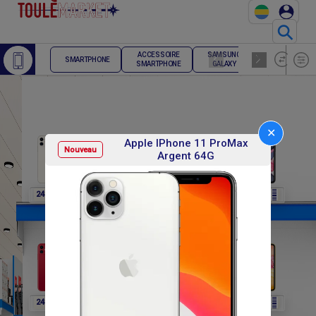
⚲
ACCESSOIRE
SAMSUNG
TELEPHONE
SMARTPHONE
SMARTPHONE
GALAXY
FIXE
✕
Apple IPhone 11 ProMax
Nouveau
Argent 64G
F
F
F
F
F
248 400
248 400
248 400
248 400
248 400
F
F
F
F
F
248 400
270 000
270 000
270 000
270 000