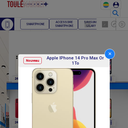
⚲
ACCESSOIRE
SAMSUNG
TELEPHONE
SMARTPHONE
SMARTPHONE
GALAXY
FIXE
✕
Apple IPhone 14 Pro Max Or
Nouveau
1To
F
F
F
F
F
248 400
248 400
248 400
248 400
248 400
F
F
F
F
F
248 400
270 000
270 000
270 000
270 000