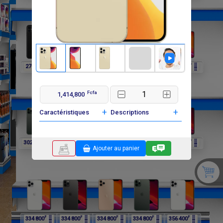
F
F
F
F
F
270 000
270 000
302 400
302 400
302 400
Fcfa
1,414,800
+
+
Caractéristiques
Descriptions
F
F
F
F
F
302 400
334 800
334 800
334 800
334 800
Ajouter au panier
F
F
F
F
F
334 800
334 800
334 800
334 800
356 400