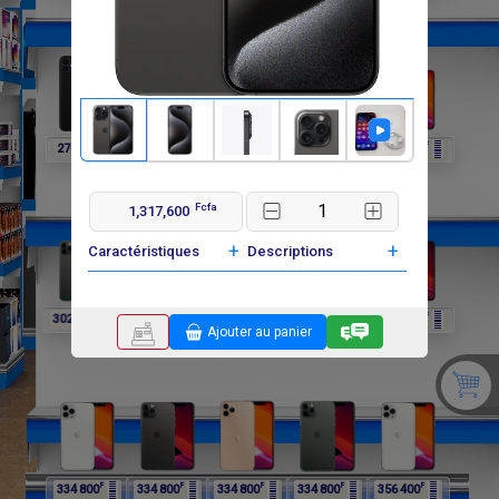
F
F
F
F
F
270 000
270 000
302 400
302 400
302 400
Fcfa
1,317,600
+
+
Caractéristiques
Descriptions
F
F
F
F
F
302 400
334 800
334 800
334 800
334 800
Ajouter au panier
F
F
F
F
F
334 800
334 800
334 800
334 800
356 400