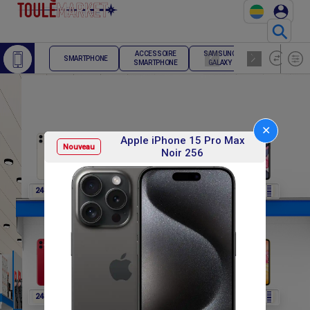
⚲
ACCESSOIRE
SAMSUNG
TELEPHONE
SMARTPHONE
SMARTPHONE
GALAXY
FIXE
✕
Apple iPhone 15 Pro Max
Nouveau
Noir 256
F
F
F
F
F
248 400
248 400
248 400
248 400
248 400
F
F
F
F
F
248 400
270 000
270 000
270 000
270 000