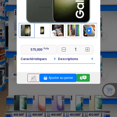
F
F
F
F
F
302 400
297 000
297 000
297 000
405 000
Fcfa
575,000
+
+
Caractéristiques
Descriptions
F
F
F
F
F
405 000
405 000
405 000
405 000
405 000
Ajouter au panier
F
F
F
F
F
405 000
405 000
405 000
432 000
432 000