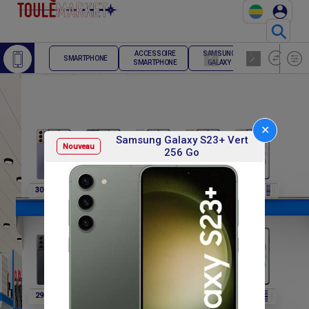
⚲
ACCESSOIRE
SAMSUNG
TELEPHONE
SMARTPHONE
SMARTPHONE
GALAXY
FIXE
✕
Samsung Galaxy S23+ Vert
Nouveau
256 Go
F
F
F
F
F
307 800
307 800
307 800
307 800
291 600
F
F
F
F
F
291 600
291 600
291 600
302 400
302 400