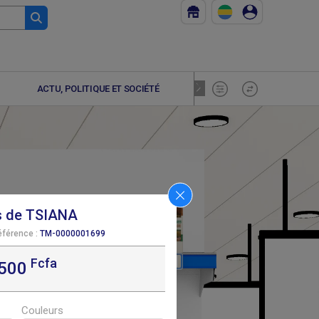
ACTU, POLITIQUE ET SOCIÉTÉ
ADOLESCE
s de TSIANA
éférence :
TM-0000001699
Fcfa
F
5 000
,500
Couleurs