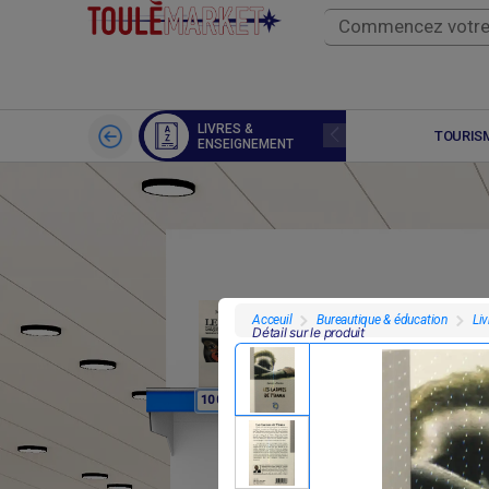
LIVRES &
SPORTS
TOURISM
ENSEIGNEMENT
Bureautique & éducation
Li
Acceuil
Détail sur le produit
F
10 000