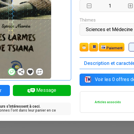
Thèmes
Paiement
Description et caracté
Voir les
0
offres d
Message
r
Articles associés
urs s'intéressent à ceci.
onnes l'ont dans leur panier en ce