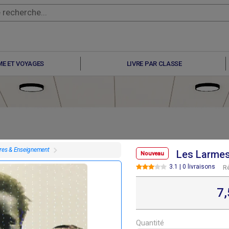
E ET VOYAGES
LIVRE PAR CLASSE
vres & Enseignement
Les Larme
Nouveau
3.1 | 0 livraisons
R
F
7 500
7
Quantité