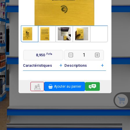
Fcfa
8,950
+
+
Caractéristiques
Descriptions
Ajouter au panier