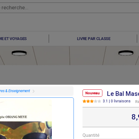
E ET VOYAGES
LIVRE PAR CLASSE
vres & Enseignement
Le Bal Mas
Nouveau
3.1 | 0 livraisons
R
F
F
F
F
7 100
4 000
10 000
6 500
8
Quantité