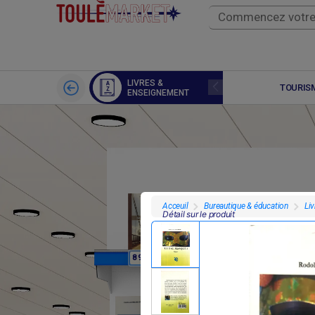
LIVRES &
SPORTS
TOURISM
ENSEIGNEMENT
Bureautique & éducation
Li
Acceuil
Détail sur le produit
F
F
8 950
8 950