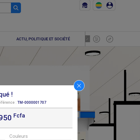
ACTU, POLITIQUE ET SOCIÉTÉ
ADOLESCE
qué !
éférence :
TM-0000001707
Fcfa
F
F
7 500
8 690
,950
Couleurs