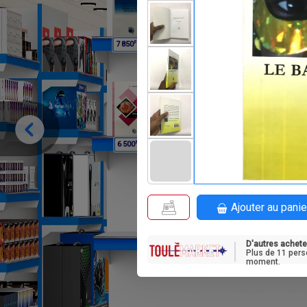
F
F
7 850
8 950
F
F
6 500
8 500
Ajouter au panie
D'autres achete
Plus de 11 pers
moment.