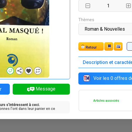
F
F
F
F
8 500
8 200
7 600
8 500
Thèmes
Retour
Description et caracté
F
F
6 500
8 500
Voir les
0
offres d
Message
r
Articles associés
urs s'intéressent à ceci.
onnes l'ont dans leur panier en ce