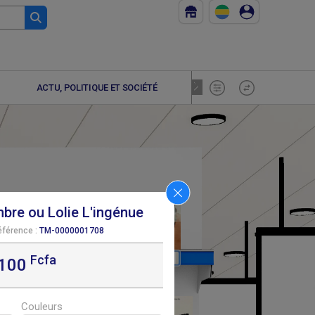
ACTU, POLITIQUE ET SOCIÉTÉ
ADOLESCE
bre ou Lolie L'ingénue
éférence :
TM-0000001708
Fcfa
F
F
7 500
8 690
,100
Couleurs