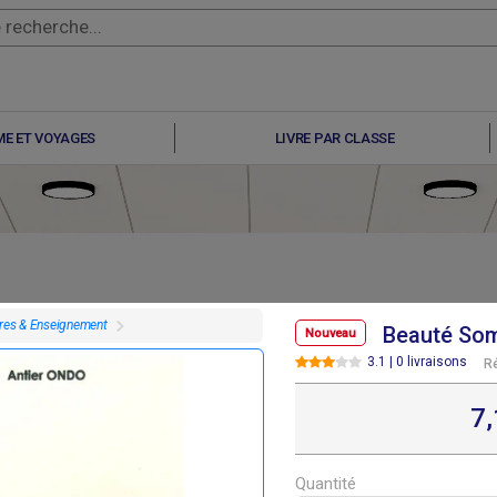
E ET VOYAGES
LIVRE PAR CLASSE
vres & Enseignement
Beauté Som
Nouveau
3.1 | 0 livraisons
R
F
F
F
F
7 100
4 000
10 000
6 500
7
Quantité