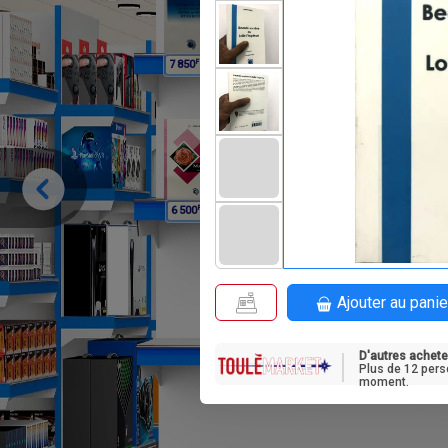
F
F
7 850
8 950
F
F
6 500
8 500
Ajouter au panie
D'autres achete
Plus de 12 pers
moment.