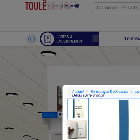
LIVRES &
SPORTS
TOURISM
ENSEIGNEMENT
Bureautique & éducation
Li
Acceuil
Détail sur le produit
F
F
8 950
8 950