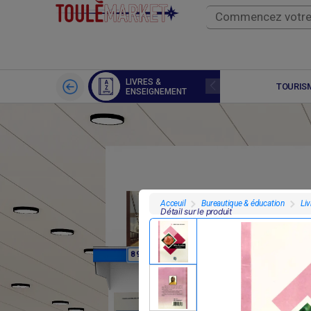
LIVRES &
SPORTS
TOURISM
ENSEIGNEMENT
Bureautique & éducation
Li
Acceuil
Détail sur le produit
F
F
8 950
8 950