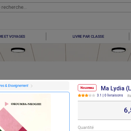
E ET VOYAGES
LIVRE PAR CLASSE
vres & Enseignement
Ma Lydia (
Nouveau
3.1 | 0 livraisons
R
F
F
F
F
7 100
4 000
10 000
6 500
6
Quantité