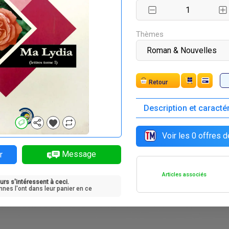
F
F
F
F
8 500
8 200
7 600
8 500
Thèmes
Expédition
Description et caracté
F
F
6 500
8 500
Voir les
0
offres d
Message
r
Articles associés
urs s'intéressent à ceci.
nnes l'ont dans leur panier en ce