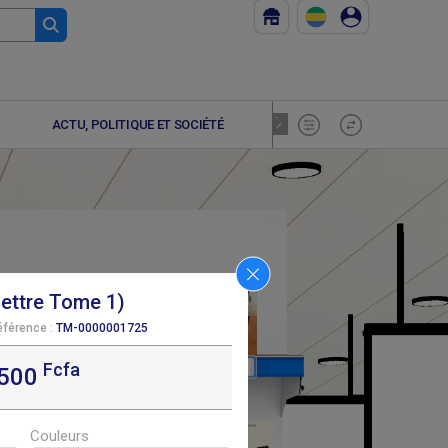
ACTU, POLITIQUE ET SOCIÉTÉ
ADOLESCE
Lettre Tome 1)
éférence :
TM-0000001725
Fcfa
F
F
7 500
8 690
,500
Couleurs