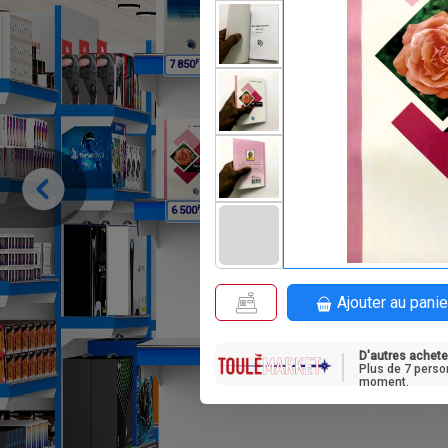
F
F
7 850
8 950
F
F
6 500
8 500
Ajouter au panie
D'autres achete
Plus de 7 perso
moment.