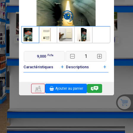
F
F
F
6 500
8 500
7 700
Fcfa
9,000
+
+
Caractéristiques
Descriptions
Ajouter au panier