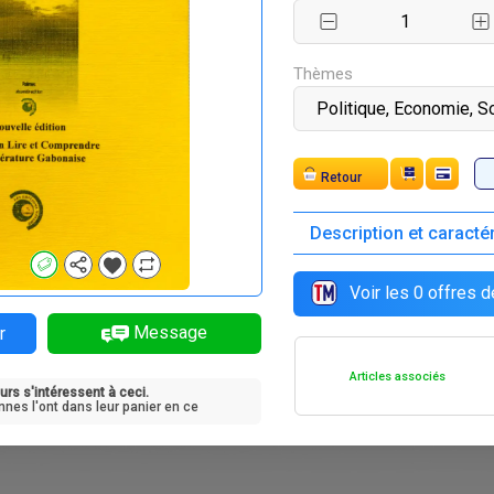
Thèmes
Retour
Description et caracté
Voir les
0
offres d
Message
r
Articles associés
urs s'intéressent à ceci.
nnes l'ont dans leur panier en ce