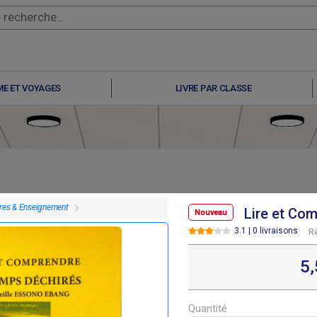
E ET VOYAGES
LIVRE PAR CLASSE
vres & Enseignement
Lire et Co
Nouveau
3.1 | 0 livraisons
R
F
F
F
F
0
0
14 000
5 500
5
Quantité