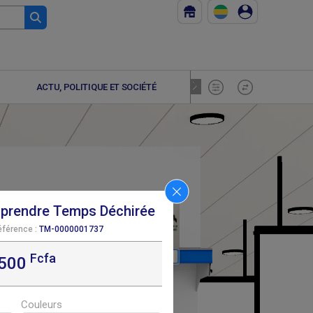
ACTU, POLITIQUE ET SOCIÉTÉ
ADOLESCE
mprendre Temps Déchirée
éférence :
TM-0000001737
Fcfa
F
F
8 500
8 950
,500
Couleurs