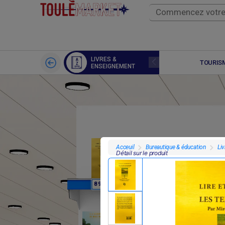
LIVRES &
SPORTS
TOURISM
ENSEIGNEMENT
Bureautique & éducation
Li
Acceuil
Détail sur le produit
F
F
8 950
7 000