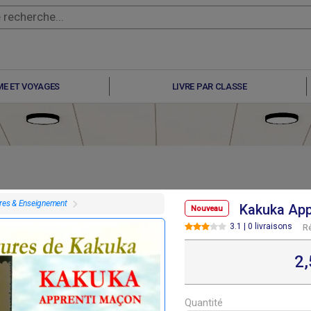
E ET VOYAGES
LIVRE PAR CLASSE
vres & Enseignement
Kakuka App
Nouveau
3.1 | 0 livraisons
R
F
F
F
F
500
2 500
2 500
5 000
2
Quantité