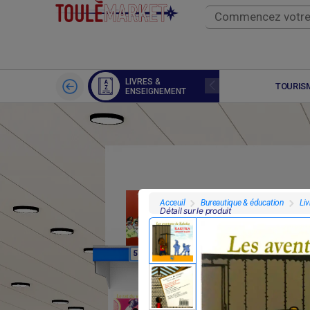
LIVRES &
SPORTS
TOURISM
ENSEIGNEMENT
Bureautique & éducation
Li
Acceuil
Détail sur le produit
F
F
5 000
4 000
2 