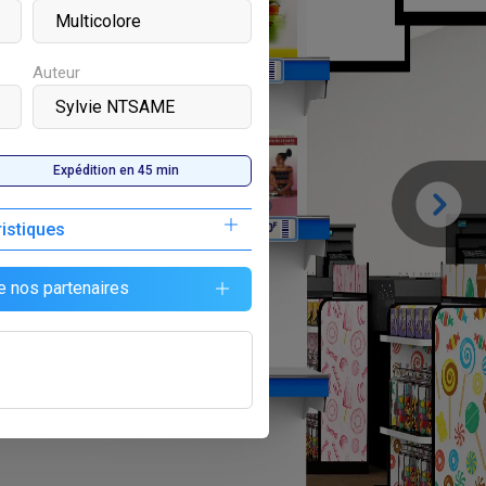
F
F
4 500
2 500
Auteur
Expédition en 45 min
ristiques
F
6 500
e nos partenaires