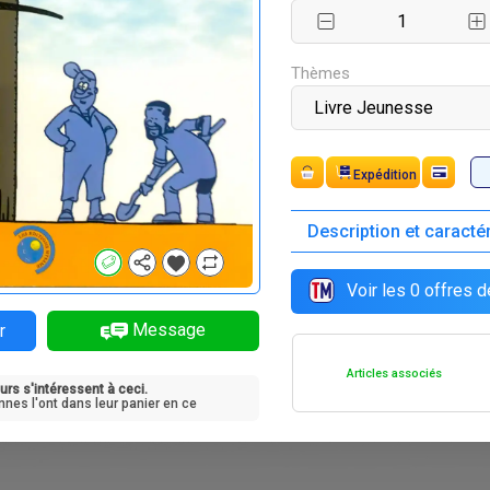
F
F
F
F
2 500
5 500
2 500
2 500
Thèmes
Expédition
Description et caracté
Voir les
0
offres d
Message
r
Articles associés
urs s'intéressent à ceci.
nnes l'ont dans leur panier en ce