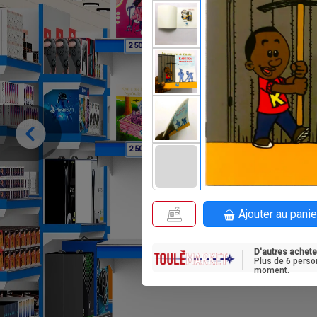
F
F
2 500
3 500
F
2 500
Ajouter au panie
D'autres achete
Plus de 6 perso
moment.