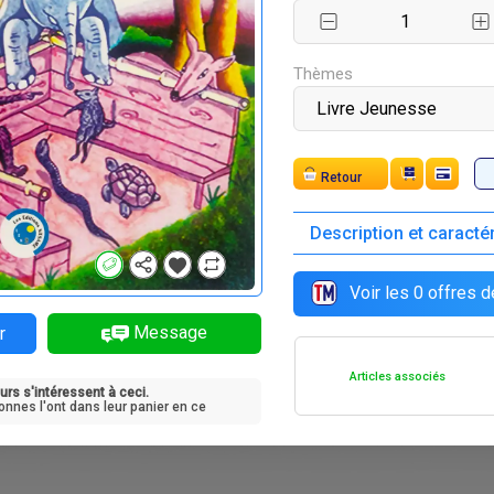
F
F
F
F
2 500
5 500
2 500
2 500
Thèmes
Retour
Description et caracté
Voir les
0
offres d
Message
r
Articles associés
urs s'intéressent à ceci.
onnes l'ont dans leur panier en ce