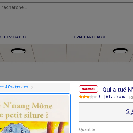
E ET VOYAGES
LIVRE PAR CLASSE
vres & Enseignement
Qui a tué 
Nouveau
3.1 | 0 livraisons
R
F
F
F
F
500
2 500
2 500
5 000
2
Quantité