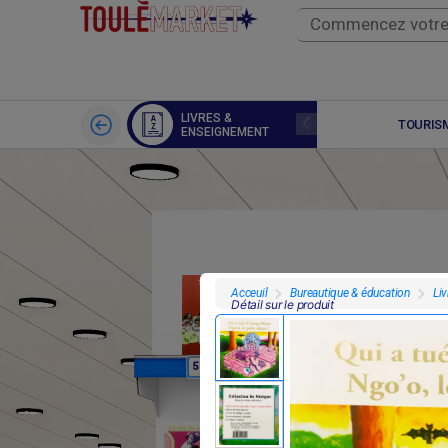
LIVRES &
SPORTS
TOURISM
ENSEIGNEMENT
Bureautique & éducation
Li
Acceuil
Détail sur le produit
F
F
5 000
4 000
2 