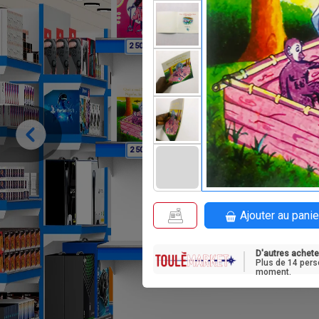
F
F
2 500
3 500
F
2 500
Ajouter au panie
D'autres achete
Plus de 14 pers
moment.