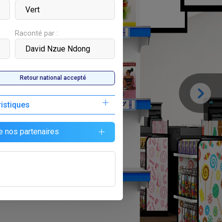
F
F
4 500
2 500
Raconté par :
Retour national accepté
ristiques
F
6 500
e nos partenaires